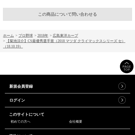
この商品について問い合わせる
ホーム
>
プロ野球
>
2018年
>
広島東洋カープ
>
【菊池涼介】CS最優秀選手賞（2018 マツダ クライマックスシリーズ セ）
（18.10.19）
新規会員登録
ログイン
このサイトについて
初めての方へ
会社概要