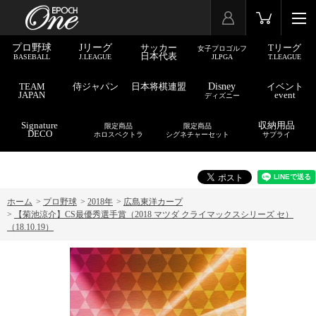
プロ野球
Jリーグ
サッカー
Tリーグ
女子プロゴルフ
日本代表
BASEBALL
J.LEAGUE
JLPGA
T.LEAGUE
TEAM
侍ジャパン
日本将棋連盟
Disney
イベント
JAPAN
event
ディズニー
Signature
収納用品
限定商品
限定商品
DECO
ホロスペクトラ
シグネチャーセット
サプライ
ホーム
>
プロ野球
>
2018年
>
広島東洋カープ
>
【菊池涼介】CS最優秀選手賞（2018 マツダ クライマックスシリーズ セ）
（18.10.19）