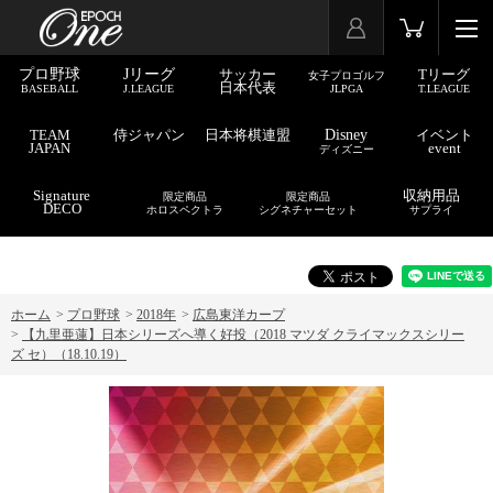
プロ野球
Jリーグ
サッカー
Tリーグ
女子プロゴルフ
日本代表
BASEBALL
J.LEAGUE
JLPGA
T.LEAGUE
TEAM
侍ジャパン
日本将棋連盟
Disney
イベント
JAPAN
event
ディズニー
Signature
収納用品
限定商品
限定商品
DECO
ホロスペクトラ
シグネチャーセット
サプライ
ホーム
>
プロ野球
>
2018年
>
広島東洋カープ
>
【九里亜蓮】日本シリーズへ導く好投（2018 マツダ クライマックスシリー
ズ セ）（18.10.19）