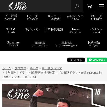
プロ野球
Jリーグ
サッカー
Tリーグ
女子プロゴルフ
日本代表
BASEBALL
J.LEAGUE
JLPGA
T.LEAGUE
TEAM
侍ジャパン
日本将棋連盟
Disney
イベント
JAPAN
event
ディズニー
Signature
収納用品
限定商品
限定商品
DECO
ホロスペクトラ
シグネチャーセット
サプライ
ホーム
>
プロ野球
>
2018年
>
中日ドラゴンズ
>
【与田剛】ドラフト1位契約交渉権確定（プロ野球ドラフト会議 supported by
リポビタンD）（18.10.25）