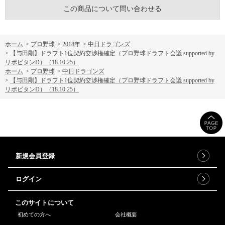
この商品について問い合わせる
ホーム
>
プロ野球
>
2018年
>
中日ドラゴンズ
>
【与田剛】ドラフト1位契約交渉権確定（プロ野球ドラフト会議 supported by
リポビタンD）（18.10.25）
ホーム
>
プロ野球
>
中日ドラゴンズ
>
【与田剛】ドラフト1位契約交渉権確定（プロ野球ドラフト会議 supported by
リポビタンD）（18.10.25）
新規会員登録
ログイン
このサイトについて
初めての方へ
会社概要