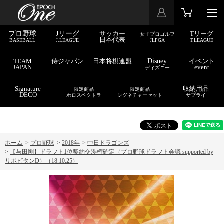
プロ野球
Jリーグ
サッカー
Tリーグ
女子プロゴルフ
日本代表
BASEBALL
J.LEAGUE
JLPGA
T.LEAGUE
TEAM
侍ジャパン
日本将棋連盟
Disney
イベント
JAPAN
event
ディズニー
Signature
収納用品
限定商品
限定商品
DECO
ホロスペクトラ
シグネチャーセット
サプライ
ホーム
>
プロ野球
>
2018年
>
中日ドラゴンズ
>
【与田剛】ドラフト1位契約交渉権確定（プロ野球ドラフト会議 supported by
リポビタンD）（18.10.25）