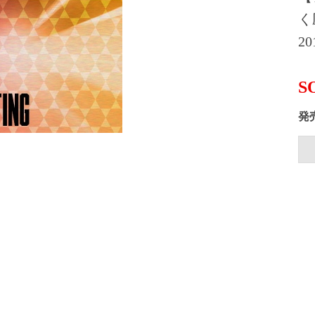
く
20
S
発