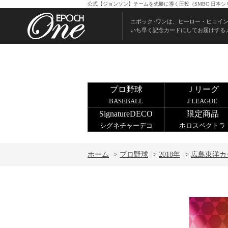
公式【ジョンソン】チームを先勝に導く圧投（SMBC 日本シリーズ
エポック･ワンは、ヒーロー・ヒロイ
いち早く記念カードにしてお届けする
プロ野球
Ｊリーグ
BASEBALL
J.LEAGUE
SignatureDECO
限定商品
シグネチャーデコ
ホロスペクトラ
ホーム
>
プロ野球
>
2018年
>
広島東洋カ