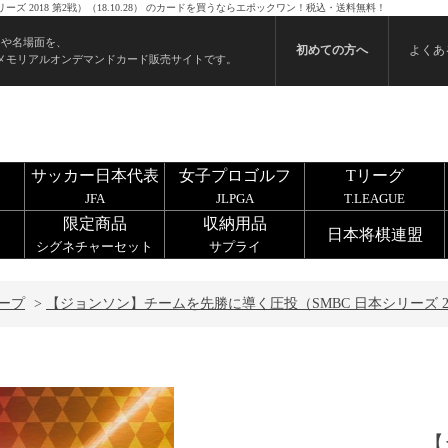
 2018 第2戦）（18.10.28） のカードを買うならエポックワン！税込・送料無料！
ンや名場面を、
初めての方へ
よくあ
メモリアルオンデマンドカード販売サイトです。
サッカー日本代表
女子プロゴルフ
Tリーグ
JFA
JLPGA
T.LEAGUE
限定商品
収納用品
日本将棋連盟
シグネチャーセット
サプライ
ープ
>
【ジョンソン】チームを先勝に導く圧投（SMBC 日本シリーズ 2018 
【