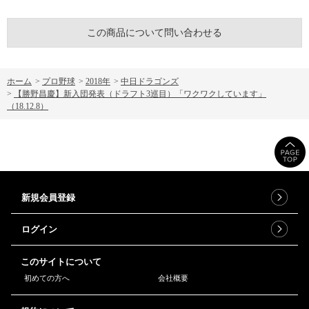
この商品について問い合わせる
ホーム
>
プロ野球
>
2018年
>
中日ドラゴンズ
>
【勝野昌慶】新入団発表（ドラフト3巡目）「ワクワクしています」
（18.12.8）
新規会員登録
ログイン
このサイトについて
初めての方へ
会社概要