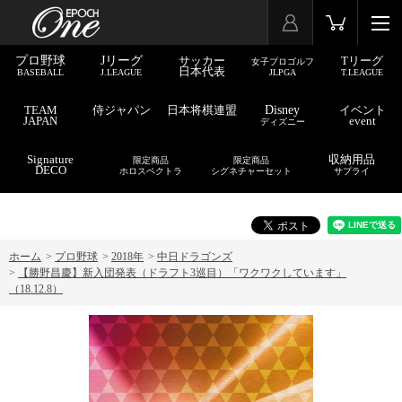
プロ野球
Jリーグ
サッカー
Tリーグ
女子プロゴルフ
日本代表
BASEBALL
J.LEAGUE
JLPGA
T.LEAGUE
TEAM
侍ジャパン
日本将棋連盟
Disney
イベント
JAPAN
event
ディズニー
Signature
収納用品
限定商品
限定商品
DECO
ホロスペクトラ
シグネチャーセット
サプライ
ホーム
>
プロ野球
>
2018年
>
中日ドラゴンズ
>
【勝野昌慶】新入団発表（ドラフト3巡目）「ワクワクしています」
（18.12.8）