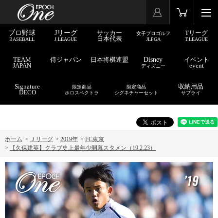
プロ野球
Jリーグ
サッカー
Tリーグ
女子プロゴルフ
日本代表
BASEBALL
J.LEAGUE
JLPGA
T.LEAGUE
TEAM
侍ジャパン
日本将棋連盟
Disney
イベント
JAPAN
event
ディズニー
Signature
収納用品
限定商品
限定商品
DECO
ホロスペクトラ
シグネチャーセット
サプライ
ホーム
>
Ｊリーグ
>
2019年
>
FC東京
>
【久保建英】クラブ史上最年少開幕スタメン（19.2.23）