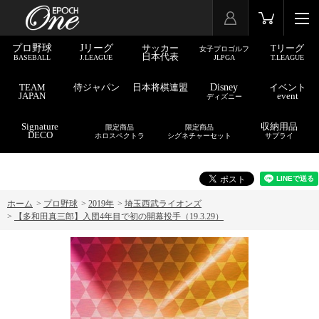
プロ野球
Jリーグ
サッカー
Tリーグ
女子プロゴルフ
日本代表
BASEBALL
J.LEAGUE
JLPGA
T.LEAGUE
TEAM
侍ジャパン
日本将棋連盟
Disney
イベント
JAPAN
event
ディズニー
Signature
収納用品
限定商品
限定商品
DECO
ホロスペクトラ
シグネチャーセット
サプライ
ホーム
>
プロ野球
>
2019年
>
埼玉西武ライオンズ
>
【多和田真三郎】入団4年目で初の開幕投手（19.3.29）