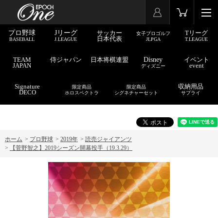
プロ野球
Jリーグ
サッカー
Tリーグ
女子プロゴルフ
日本代表
BASEBALL
J.LEAGUE
JLPGA
T.LEAGUE
TEAM
侍ジャパン
日本将棋連盟
Disney
イベント
JAPAN
event
ディズニー
Signature
収納用品
限定商品
限定商品
DECO
ホロスペクトラ
シグネチャーセット
サプライ
ホーム
>
プロ野球
>
2019年
>
読売ジャイアンツ
>
【菅野智之】2019シーズン開幕投手（19.3.29）