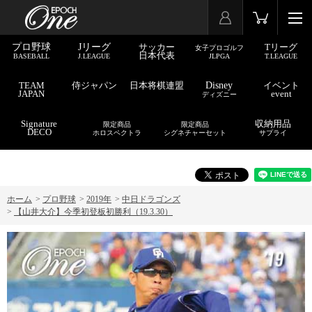
プロ野球
Jリーグ
サッカー
Tリーグ
女子プロゴルフ
日本代表
BASEBALL
J.LEAGUE
JLPGA
T.LEAGUE
TEAM
侍ジャパン
日本将棋連盟
Disney
イベント
JAPAN
event
ディズニー
Signature
収納用品
限定商品
限定商品
DECO
ホロスペクトラ
シグネチャーセット
サプライ
ホーム
>
プロ野球
>
2019年
>
中日ドラゴンズ
>
【山井大介】今季初登板初勝利（19.3.30）