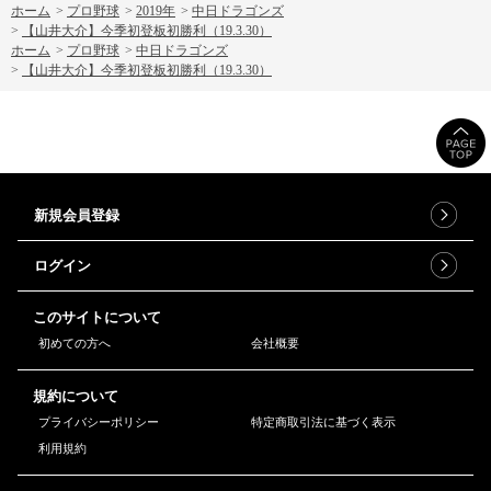
ホーム
>
プロ野球
>
2019年
>
中日ドラゴンズ
>
【山井大介】今季初登板初勝利（19.3.30）
ホーム
>
プロ野球
>
中日ドラゴンズ
>
【山井大介】今季初登板初勝利（19.3.30）
新規会員登録
ログイン
このサイトについて
初めての方へ
会社概要
規約について
プライバシーポリシー
特定商取引法に基づく表示
利用規約