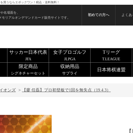
カードを買うならエポックワン！税込・送料無料！
ンや名場面を、
初めての方へ
よくあ
メモリアルオンデマンドカード販売サイトです。
サッカー日本代表
女子プロゴルフ
Tリーグ
JFA
JLPGA
T.LEAGUE
限定商品
収納用品
日本将棋連盟
シグネチャーセット
サプライ
イオンズ
>
【廖 任磊】プロ初登板で1回を無失点（19.4.3）
【