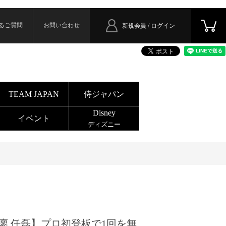
るご質問
お問い合わせ
新規会員 / ログイン
TEAM JAPAN
侍ジャパン
Disney
イベント
ディズニー
廖 任磊】プロ初登板で1回を無