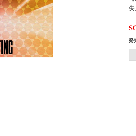
失
S
発