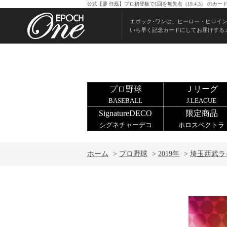
公式【廖 任磊】プロ初登板で1回を無失点（19.4.3） の
エポック･ワンは、ヒーロー・ヒロイ
いち早く記念カードにしてお届けする
プロ野球
Ｊリーグ
BASEBALL
J.LEAGUE
SignatureDECO
限定商品
シグネチャーデコ
ホロスペクトラ
ホーム
>
プロ野球
>
2019年
>
埼玉西武ラ