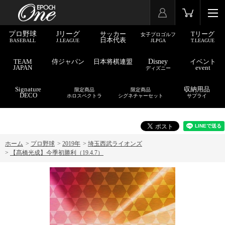
プロ野球
Jリーグ
サッカー
Tリーグ
女子プロゴルフ
日本代表
BASEBALL
J.LEAGUE
JLPGA
T.LEAGUE
TEAM
侍ジャパン
日本将棋連盟
Disney
イベント
JAPAN
event
ディズニー
Signature
収納用品
限定商品
限定商品
DECO
ホロスペクトラ
シグネチャーセット
サプライ
ホーム
>
プロ野球
>
2019年
>
埼玉西武ライオンズ
>
【髙橋光成】今季初勝利（19.4.7）