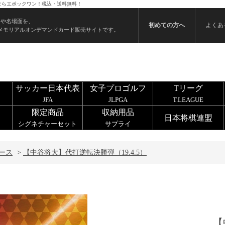
うならエポックワン！税込・送料無料！
ンや名場面を、
初めての方へ
よくあ
メモリアルオンデマンドカード販売サイトです。
サッカー日本代表
女子プロゴルフ
Tリーグ
JFA
JLPGA
T.LEAGUE
限定商品
収納用品
日本将棋連盟
シグネチャーセット
サプライ
ース
>
【中谷将大】代打逆転決勝弾（19.4.5）
【