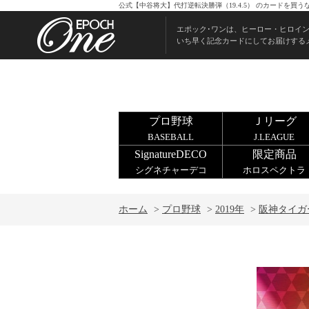
公式【中谷将大】代打逆転決勝弾（19.4.5） のカードを買
エポック･ワンは、ヒーロー・ヒロイ
いち早く記念カードにしてお届けする
プロ野球
Ｊリーグ
BASEBALL
J.LEAGUE
SignatureDECO
限定商品
シグネチャーデコ
ホロスペクトラ
ホーム
>
プロ野球
>
2019年
>
阪神タイガ