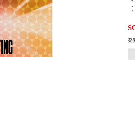
（1
S
発