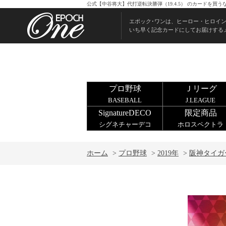
公式【中谷将大】代打逆転決勝弾（19.4.5） のカードを買
エポック･ワンは、ヒーロー・ヒロイ
いち早く記念カードにしてお届けする
プロ野球
Ｊリーグ
BASEBALL
J.LEAGUE
SignatureDECO
限定商品
シグネチャーデコ
ホロスペクトラ
ホーム
>
プロ野球
>
2019年
>
阪神タイガ