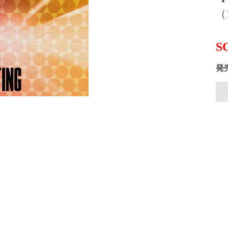
（1
S
発