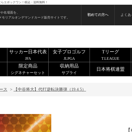
うならエポックワン！税込・送料無料！
ンや名場面を、
初めての方へ
よくあ
メモリアルオンデマンドカード販売サイトです。
サッカー日本代表
女子プロゴルフ
Tリーグ
JFA
JLPGA
T.LEAGUE
限定商品
収納用品
日本将棋連盟
シグネチャーセット
サプライ
ース
>
【中谷将大】代打逆転決勝弾（19.4.5）
【