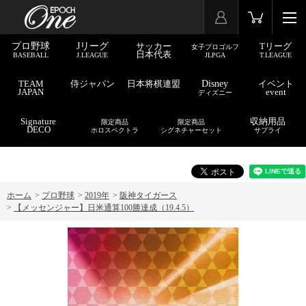
プロ野球
Jリーグ
サッカー
Tリーグ
女子プロゴルフ
日本代表
BASEBALL
J.LEAGUE
JLPGA
T.LEAGUE
TEAM
侍ジャパン
日本将棋連盟
Disney
イベント
JAPAN
event
ディズニー
Signature
収納用品
限定商品
限定商品
DECO
ホロスペクトラ
シグネチャーセット
サプライ
ホーム
>
プロ野球
>
2019年
>
阪神タイガース
>
【メッセンジャー】日米通算100勝達成（19.4.5）