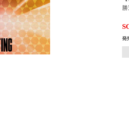
勝
S
発