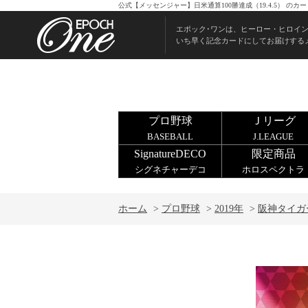
公式【メッセンジャー】日米通算100勝達成（19.4.5） 
エポック･ワンは、ヒーロー・ヒロイ
いち早く記念カードにしてお届けする
プロ野球
Ｊリーグ
BASEBALL
J.LEAGUE
SignatureDECO
限定商品
シグネチャーデコ
ホロスペクトラ
ホーム
>
プロ野球
>
2019年
>
阪神タイガ