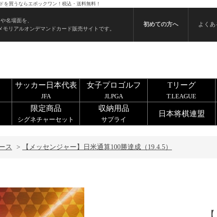
のカードを買うならエポックワン！税込・送料無料！
ンや名場面を、
初めての方へ
よくあ
メモリアルオンデマンドカード販売サイトです。
サッカー日本代表
女子プロゴルフ
Tリーグ
JFA
JLPGA
T.LEAGUE
限定商品
収納用品
日本将棋連盟
シグネチャーセット
サプライ
ース
>
【メッセンジャー】日米通算100勝達成（19.4.5）
【