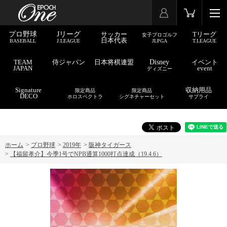
プロ野球
Jリーグ
サッカー
Tリーグ
女子プロゴルフ
日本代表
BASEBALL
J.LEAGUE
JLPGA
T.LEAGUE
TEAM
侍ジャパン
日本将棋連盟
Disney
イベント
JAPAN
event
ディズニー
Signature
収納用品
限定商品
限定商品
DECO
ホロスペクトラ
シグネチャーセット
サプライ
ホーム
>
プロ野球
>
2019年
>
阪神タイガース
>
【福留孝介】今季1号でNPB通算1000打点達成（19.4.6）