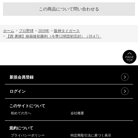
この商品について問い合わせる
ホーム
>
プロ野球
>
2019年
>
阪神タイガース
>
【西 勇輝】移籍後初勝利（今季12球団初完封）（19.4.7）
新規会員登録
ログイン
このサイトについて
初めての方へ
会社概要
規約について
プライバシーポリシー
特定商取引法に基づく表示