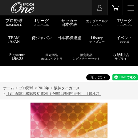
プロ野球
Jリーグ
サッカー
Tリーグ
女子プロゴルフ
日本代表
BASEBALL
J.LEAGUE
JLPGA
T.LEAGUE
TEAM
侍ジャパン
日本将棋連盟
Disney
イベント
JAPAN
event
ディズニー
Signature
収納用品
限定商品
限定商品
DECO
ホロスペクトラ
シグネチャーセット
サプライ
ホーム
>
プロ野球
>
2019年
>
阪神タイガース
>
【西 勇輝】移籍後初勝利（今季12球団初完封）（19.4.7）