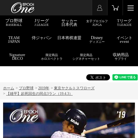
プロ野球
Jリーグ
サッカー
Tリーグ
女子プロゴルフ
日本代表
BASEBALL
J.LEAGUE
JLPGA
T.LEAGUE
TEAM
侍ジャパン
日本将棋連盟
Disney
イベント
JAPAN
event
ディズニー
Signature
収納用品
限定商品
限定商品
DECO
ホロスペクトラ
シグネチャーセット
サプライ
ホーム
>
プロ野球
>
2019年
>
東京ヤクルトスワローズ
>
【雄平】起死回生の同点3ラン（19.4.3）