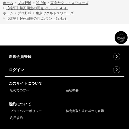
ホーム
>
プロ野球
>
2019年
>
東京ヤクルトスワローズ
>
【雄平】起死回生の同点3ラン（19.4.3）
ホーム
>
プロ野球
>
東京ヤクルトスワローズ
>
【雄平】起死回生の同点3ラン（19.4.3）
新規会員登録
ログイン
このサイトについて
初めての方へ
会社概要
規約について
プライバシーポリシー
特定商取引法に基づく表示
利用規約