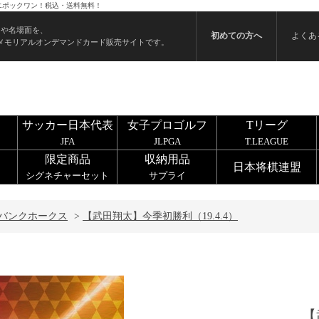
らエポックワン！税込・送料無料！
ンや名場面を、
初めての方へ
よくあ
メモリアルオンデマンドカード販売サイトです。
サッカー日本代表
女子プロゴルフ
Tリーグ
JFA
JLPGA
T.LEAGUE
限定商品
収納用品
日本将棋連盟
シグネチャーセット
サプライ
バンクホークス
>
【武田翔太】今季初勝利（19.4.4）
【