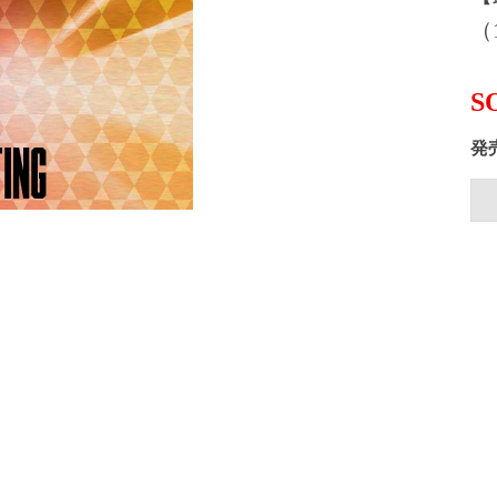
（1
S
発