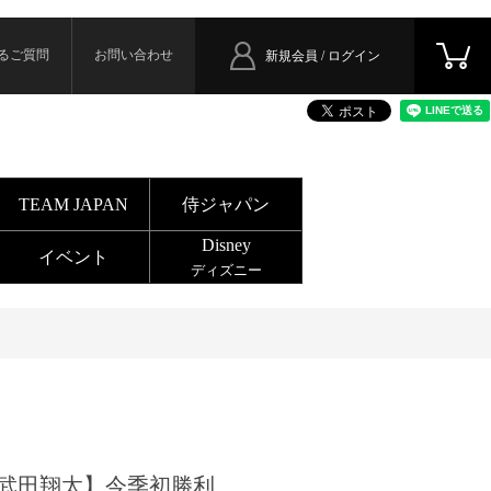
るご質問
お問い合わせ
新規会員 / ログイン
TEAM JAPAN
侍ジャパン
Disney
イベント
ディズニー
武田翔太】今季初勝利