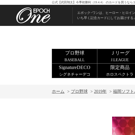
公式【武田翔太】今季初勝利（19.4.4） のカードを買うな
エポック･ワンは、ヒーロー・ヒロイ
いち早く記念カードにしてお届けする
プロ野球
Ｊリーグ
BASEBALL
J.LEAGUE
SignatureDECO
限定商品
シグネチャーデコ
ホロスペクトラ
ホーム
>
プロ野球
>
2019年
>
福岡ソフト