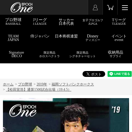
プロ野球
Jリーグ
サッカー
Tリーグ
女子プロゴルフ
日本代表
BASEBALL
J.LEAGUE
JLPGA
T.LEAGUE
TEAM
侍ジャパン
日本将棋連盟
Disney
イベント
JAPAN
event
ディズニー
Signature
収納用品
限定商品
限定商品
DECO
ホロスペクトラ
シグネチャーセット
サプライ
ホーム
>
プロ野球
>
2019年
>
福岡ソフトバンクホークス
>
【松田宣浩】通算1500試合出場（19.4.5）