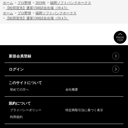
ホーム
>
プロ野球
>
2019年
>
福岡ソフトバンクホークス
>
【松田宣浩】通算1500試合出場（19.4.5）
ホーム
>
プロ野球
>
福岡ソフトバンクホークス
>
【松田宣浩】通算1500試合出場（19.4.5）
新規会員登録
ログイン
このサイトについて
初めての方へ
会社概要
規約について
プライバシーポリシー
特定商取引法に基づく表示
利用規約