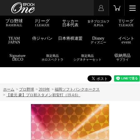
プロ野球
Jリーグ
サッカー
Tリーグ
女子プロゴルフ
日本代表
BASEBALL
J.LEAGUE
JLPGA
T.LEAGUE
TEAM
侍ジャパン
日本将棋連盟
Disney
イベント
JAPAN
event
ディズニー
Signature
収納用品
限定商品
限定商品
DECO
ホロスペクトラ
シグネチャーセット
サプライ
ホーム
>
プロ野球
>
2019年
>
福岡ソフトバンクホークス
>
【釜元 豪】プロ初スタメン初安打（19.4.6）