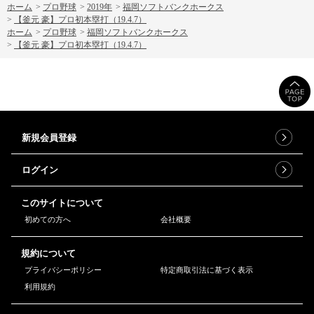
ホーム
>
プロ野球
>
2019年
>
福岡ソフトバンクホークス
>
【釜元 豪】プロ初本塁打（19.4.7）
ホーム
>
プロ野球
>
福岡ソフトバンクホークス
>
【釜元 豪】プロ初本塁打（19.4.7）
新規会員登録
ログイン
このサイトについて
初めての方へ
会社概要
規約について
プライバシーポリシー
特定商取引法に基づく表示
利用規約