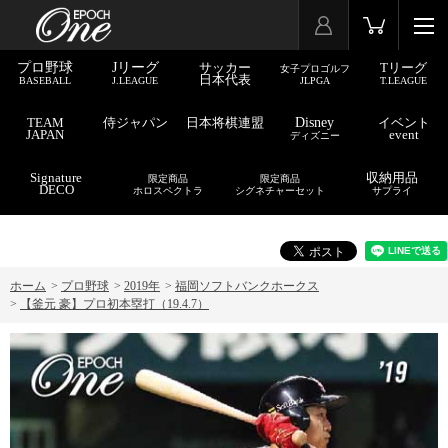
プロ野球
Jリーグ
サッカー
Tリーグ
女子プロゴルフ
日本代表
BASEBALL
J.LEAGUE
JLPGA
T.LEAGUE
TEAM
侍ジャパン
日本将棋連盟
Disney
イベント
JAPAN
event
ディズニー
Signature
収納用品
限定商品
限定商品
DECO
ホロスペクトラ
シグネチャーセット
サプライ
ホーム
>
プロ野球
>
2019年
>
福岡ソフトバンクホークス
>
【釜元 豪】プロ初本塁打（19.4.7）