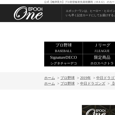
公式【梅津晃大】プロ初登板初先発初勝利（19.8.12） の
エポック･ワンは、ヒーロー・ヒロイ
いち早く記念カードにしてお届けする
プロ野球
Ｊリーグ
BASEBALL
J.LEAGUE
SignatureDECO
限定商品
シグネチャーデコ
ホロスペクトラ
ホーム
>
プロ野球
>
2019年
>
中日ドラゴ
ホーム
>
プロ野球
>
中日ドラゴンズ
>
【