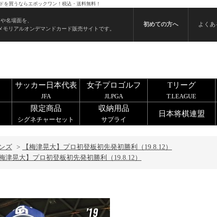
カードを買うならエポックワン！税込・送料無料！
ンや名場面を、
初めての方へ
よくあ
メモリアルオンデマンドカード販売サイトです。
サッカー日本代表
女子プロゴルフ
Tリーグ
JFA
JLPGA
T.LEAGUE
限定商品
収納用品
日本将棋連盟
シグネチャーセット
サプライ
ンズ
>
【梅津晃大】プロ初登板初先発初勝利（19.8.12）
梅津晃大】プロ初登板初先発初勝利（19.8.12）