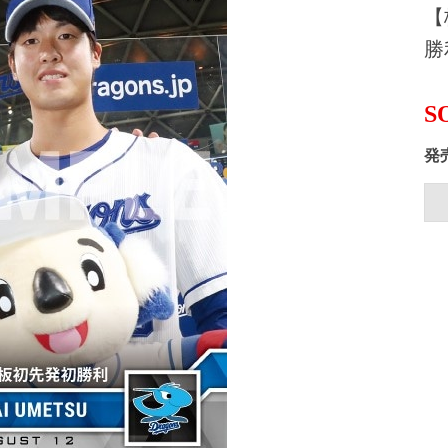
【
勝
S
発