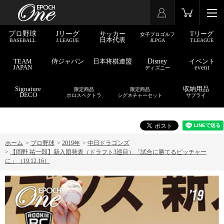
プロ野球
Jリーグ
サッカー
Tリーグ
女子プロゴルフ
日本代表
BASEBALL
J.LEAGUE
JLPGA
T.LEAGUE
TEAM
侍ジャパン
日本将棋連盟
Disney
イベント
JAPAN
event
ディズニー
Signature
収納用品
限定商品
限定商品
DECO
ホロスペクトラ
シグネチャーセット
サプライ
ホーム
>
プロ野球
>
2019年
>
中日ドラゴンズ
>
【岡野 祐一郎】新入団発表（ドラフト3巡目）「試合に勝てるピッチャー
に」（19.12.16）