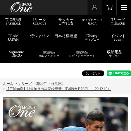
プロ野球
Jリーグ
サッカー
Tリーグ
女子プロゴルフ
日本代表
BASEBALL
J.LEAGUE
JLPGA
T.LEAGUE
TEAM
侍ジャパン
日本将棋連盟
Disney
イベント
JAPAN
event
ディズニー
Signature
収納用品
限定商品
限定商品
DECO
ホロスペクトラ
シグネチャーセット
サプライ
ホーム
>
Ｊリーグ
>
2020年
>
横浜FC
>
【三浦知良】J1最年長出場記録更新（53歳9カ月23日）（20.12.19）