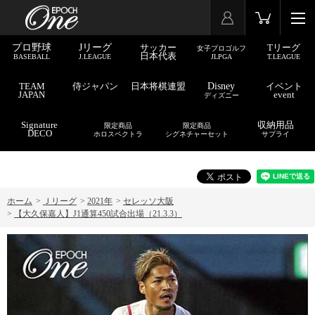
プロ野球
Jリーグ
サッカー
Tリーグ
女子プロゴルフ
日本代表
BASEBALL
J.LEAGUE
JLPGA
T.LEAGUE
TEAM
侍ジャパン
日本将棋連盟
Disney
イベント
JAPAN
event
ディズニー
Signature
収納用品
限定商品
限定商品
DECO
ホロスペクトラ
シグネチャーセット
サプライ
ホーム
>
Ｊリーグ
>
2021年
>
セレッソ大阪
>
【大久保嘉人】J1通算450試合出場（21.3.3）