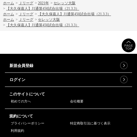
ホーム
>
Ｊリーグ
>
2021年
>
セレッソ大阪
>
【大久保嘉人】J1通算450試合出場（21.3.3）
ホーム
>
Ｊリーグ
>
【大久保嘉人】J1通算450試合出場（21.3.3）
ホーム
>
Ｊリーグ
>
セレッソ大阪
>
【大久保嘉人】J1通算450試合出場（21.3.3）
新規会員登録
ログイン
このサイトについて
初めての方へ
会社概要
規約について
プライバシーポリシー
特定商取引法に基づく表示
利用規約