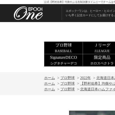
公式【野村佑希】均衡やぶる先制決勝タイムリーでチームは今季
エポック･ワンは、ヒーロー・ヒロイ
いち早く記念カードにしてお届けする
プロ野球
Ｊリーグ
BASEBALL
J.LEAGUE
SignatureDECO
限定商品
シグネチャーデコ
ホロスペクトラ
ホーム
>
プロ野球
>
2022年
>
北海道日本
ホーム
>
プロ野球
>
【野村佑希】均衡やぶ
ホーム
>
プロ野球
>
北海道日本ハムファ