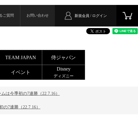
るご質問
お問い合わせ
新規会員 / ログイン
TEAM JAPAN
侍ジャパン
Disney
イベント
ディズニー
今季初の7連勝（22.7.16）
連勝（22.7.16）