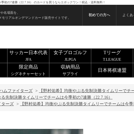
初の7連勝（22.7.16） のカードを買うならエポックワン！税込・送料無料！
ンや名場面を、
初めての方へ
よくあ
メモリアルオンデマンドカード販売サイトです。
サッカー日本代表
女子プロゴルフ
Tリーグ
JFA
JLPGA
T.LEAGUE
限定商品
収納用品
日本将棋連盟
シグネチャーセット
サプライ
ハムファイターズ
>
【野村佑希】均衡やぶる先制決勝タイムリーでチームは
る先制決勝タイムリーでチームは今季初の7連勝（22.7.16）
イターズ
>
【野村佑希】均衡やぶる先制決勝タイムリーでチームは今季初の7