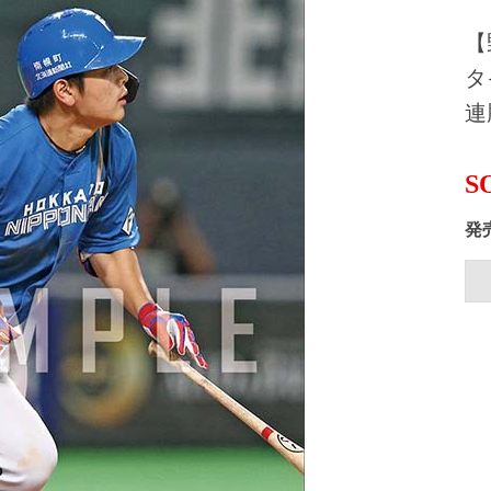
【
タ
連
S
発