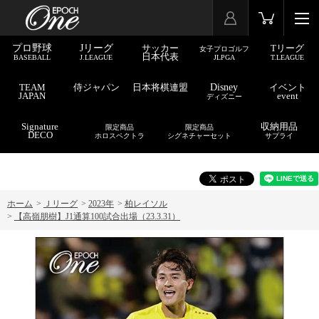
プロ野球
Jリーグ
サッカー
Tリーグ
女子プロゴルフ
日本代表
BASEBALL
J.LEAGUE
JLPGA
T.LEAGUE
TEAM
侍ジャパン
日本将棋連盟
Disney
イベント
JAPAN
event
ディズニー
Signature
収納用品
限定商品
限定商品
DECO
ホロスペクトラ
シグネチャーセット
サプライ
ホーム
>
Ｊリーグ
>
2023年
>
柏レイソル
>
【高嶺朋樹】J1通算100試合出場（23.3.31）