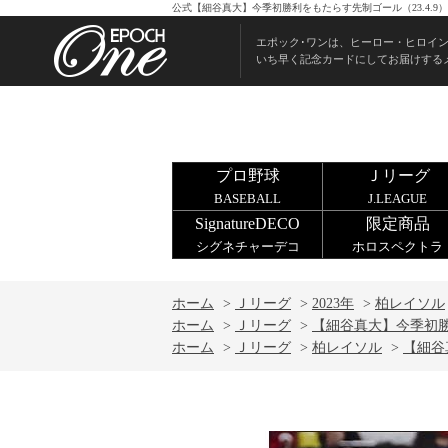
公式【細谷真大】今季初勝利をもたらす先制ゴール（23.4.
エポック･ワンは、ヒーロー・ヒロイ
いち早く記念カードにしてお届けする
プロ野球
Ｊリーグ
BASEBALL
J.LEAGUE
SignatureDECO
限定商品
シグネチャーデコ
ホロスペクトラ
ホーム
>
Ｊリーグ
>
2023年
>
柏レイソル
ホーム
>
Ｊリーグ
>
【細谷真大】今季初勝利
ホーム
>
Ｊリーグ
>
柏レイソル
>
【細谷