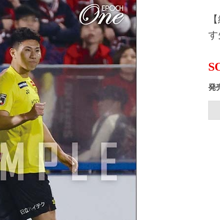
【
す
S
発