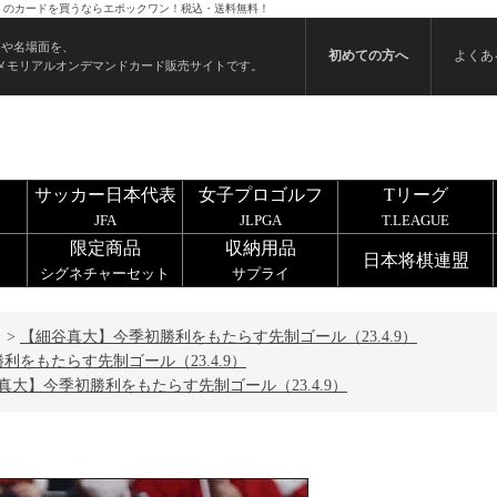
9） のカードを買うならエポックワン！税込・送料無料！
ンや名場面を、
初めての方へ
よくあ
メモリアルオンデマンドカード販売サイトです。
サッカー日本代表
女子プロゴルフ
Tリーグ
JFA
JLPGA
T.LEAGUE
限定商品
収納用品
日本将棋連盟
シグネチャーセット
サプライ
>
【細谷真大】今季初勝利をもたらす先制ゴール（23.4.9）
をもたらす先制ゴール（23.4.9）
真大】今季初勝利をもたらす先制ゴール（23.4.9）