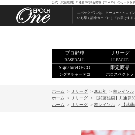
公式【武藤雄樹】J1通算300試合出場（23.4.15） のカ
エポック･ワンは、ヒーロー・ヒロイ
いち早く記念カードにしてお届けする
プロ野球
Ｊリーグ
BASEBALL
J.LEAGUE
SignatureDECO
限定商品
シグネチャーデコ
ホロスペクトラ
ホーム
>
Ｊリーグ
>
2023年
>
柏レイソル
ホーム
>
Ｊリーグ
>
【武藤雄樹】J1通算300
ホーム
>
Ｊリーグ
>
柏レイソル
>
【武藤雄