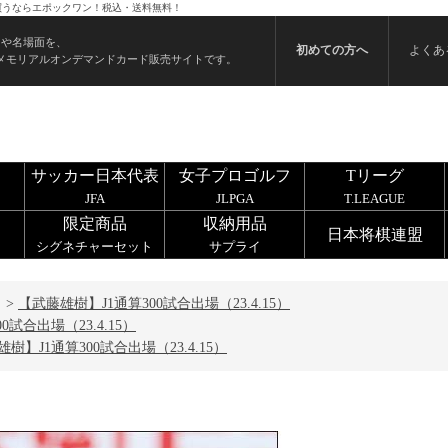
ードを買うならエポックワン！税込・送料無料！
ンや名場面を、
初めての方へ
よくあ
メモリアルオンデマンドカード販売サイトです。
サッカー日本代表
女子プロゴルフ
Tリーグ
JFA
JLPGA
T.LEAGUE
限定商品
収納用品
日本将棋連盟
シグネチャーセット
サプライ
>
【武藤雄樹】J1通算300試合出場（23.4.15）
試合出場（23.4.15）
樹】J1通算300試合出場（23.4.15）