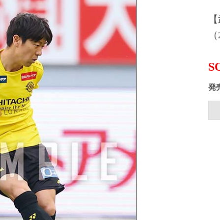
【
（2
S
発