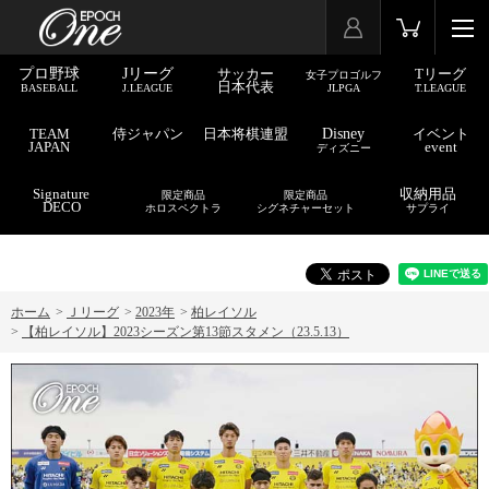
プロ野球
Jリーグ
サッカー
Tリーグ
女子プロゴルフ
日本代表
BASEBALL
J.LEAGUE
JLPGA
T.LEAGUE
TEAM
侍ジャパン
日本将棋連盟
Disney
イベント
JAPAN
event
ディズニー
Signature
収納用品
限定商品
限定商品
DECO
ホロスペクトラ
シグネチャーセット
サプライ
ホーム
>
Ｊリーグ
>
2023年
>
柏レイソル
>
【柏レイソル】2023シーズン第13節スタメン（23.5.13）