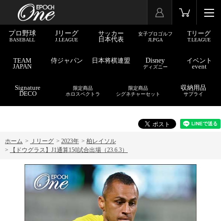
プロ野球
Jリーグ
サッカー
Tリーグ
女子プロゴルフ
日本代表
BASEBALL
J.LEAGUE
JLPGA
T.LEAGUE
TEAM
侍ジャパン
日本将棋連盟
Disney
イベント
JAPAN
event
ディズニー
Signature
収納用品
限定商品
限定商品
DECO
ホロスペクトラ
シグネチャーセット
サプライ
ホーム
>
Ｊリーグ
>
2023年
>
柏レイソル
>
【ドウグラス】J1通算150試合出場（23.6.3）