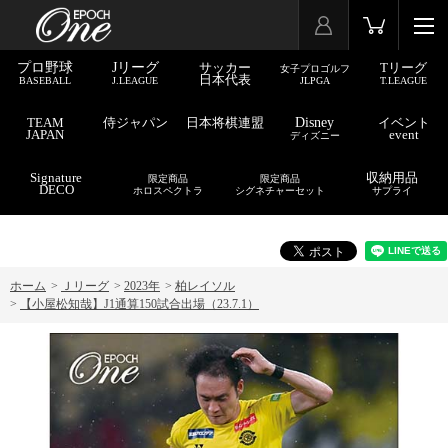
プロ野球
Jリーグ
サッカー
Tリーグ
女子プロゴルフ
日本代表
BASEBALL
J.LEAGUE
JLPGA
T.LEAGUE
TEAM
侍ジャパン
日本将棋連盟
Disney
イベント
JAPAN
event
ディズニー
Signature
収納用品
限定商品
限定商品
DECO
ホロスペクトラ
シグネチャーセット
サプライ
ホーム
>
Ｊリーグ
>
2023年
>
柏レイソル
>
【小屋松知哉】J1通算150試合出場（23.7.1）