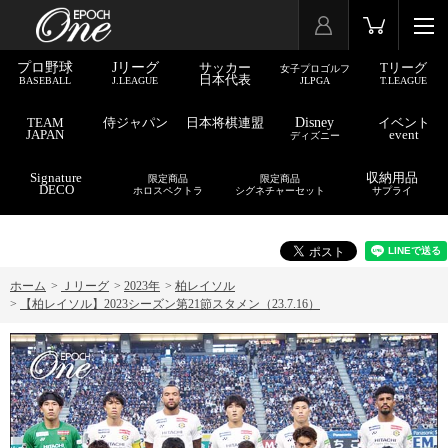
プロ野球
Jリーグ
サッカー
Tリーグ
女子プロゴルフ
日本代表
BASEBALL
J.LEAGUE
JLPGA
T.LEAGUE
TEAM
侍ジャパン
日本将棋連盟
Disney
イベント
JAPAN
event
ディズニー
Signature
収納用品
限定商品
限定商品
DECO
ホロスペクトラ
シグネチャーセット
サプライ
ホーム
>
Ｊリーグ
>
2023年
>
柏レイソル
>
【柏レイソル】2023シーズン第21節スタメン（23.7.16）