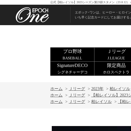
公式【柏レイソル】2023シーズン第23節スタメン（23.8.
エポック･ワンは、ヒーロー・ヒロイ
いち早く記念カードにしてお届けする
プロ野球
Ｊリーグ
BASEBALL
J.LEAGUE
SignatureDECO
限定商品
シグネチャーデコ
ホロスペクトラ
ホーム
>
Ｊリーグ
>
2023年
>
柏レイソル
ホーム
>
Ｊリーグ
>
【柏レイソル】2023シ
ホーム
>
Ｊリーグ
>
柏レイソル
>
【柏レイ