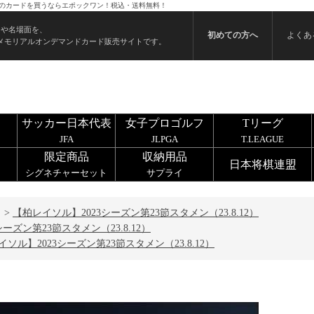
12） のカードを買うならエポックワン！税込・送料無料！
ンや名場面を、
初めての方へ
よくあ
メモリアルオンデマンドカード販売サイトです。
サッカー日本代表
女子プロゴルフ
Tリーグ
JFA
JLPGA
T.LEAGUE
限定商品
収納用品
日本将棋連盟
シグネチャーセット
サプライ
>
【柏レイソル】2023シーズン第23節スタメン（23.8.12）
ーズン第23節スタメン（23.8.12）
ソル】2023シーズン第23節スタメン（23.8.12）