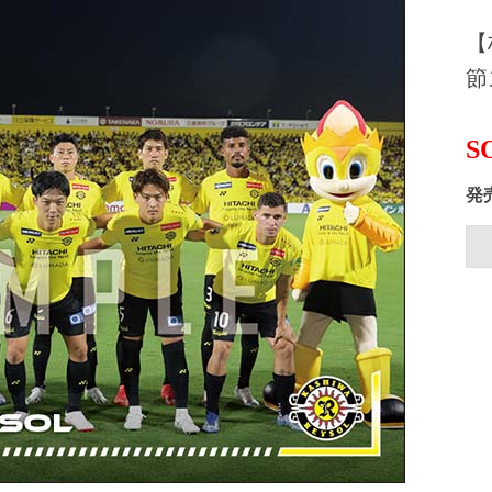
【
節
S
発