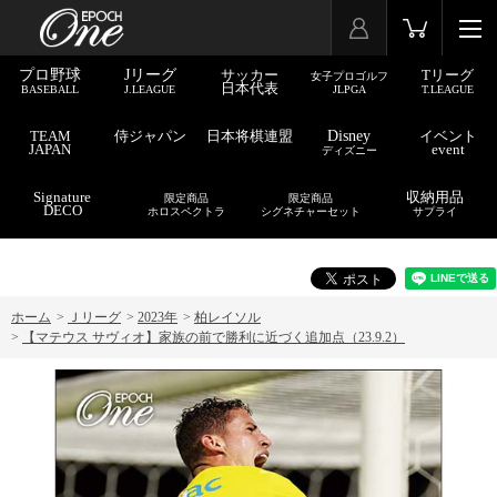
プロ野球
Jリーグ
サッカー
Tリーグ
女子プロゴルフ
日本代表
BASEBALL
J.LEAGUE
JLPGA
T.LEAGUE
TEAM
侍ジャパン
日本将棋連盟
Disney
イベント
JAPAN
event
ディズニー
Signature
収納用品
限定商品
限定商品
DECO
ホロスペクトラ
シグネチャーセット
サプライ
ホーム
>
Ｊリーグ
>
2023年
>
柏レイソル
>
【マテウス サヴィオ】家族の前で勝利に近づく追加点（23.9.2）