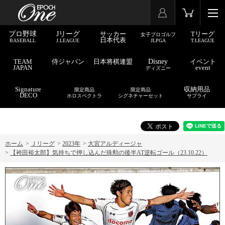
プロ野球
Jリーグ
サッカー
Tリーグ
女子プロゴルフ
日本代表
BASEBALL
J.LEAGUE
JLPGA
T.LEAGUE
TEAM
侍ジャパン
日本将棋連盟
Disney
イベント
JAPAN
event
ディズニー
Signature
収納用品
限定商品
限定商品
DECO
ホロスペクトラ
シグネチャーセット
サプライ
ホーム
>
Ｊリーグ
>
2023年
>
大宮アルディージャ
>
【袴田裕太郎】気持ちで押し込んだ殊勲の後半AT逆転ゴール（23.10.22）