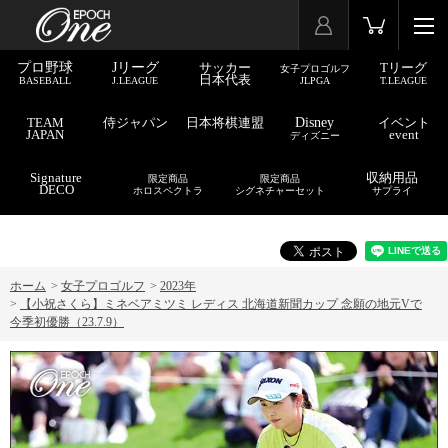
プロ野球
Jリーグ
サッカー
Tリーグ
女子プロゴルフ
日本代表
BASEBALL
J.LEAGUE
JLPGA
T.LEAGUE
TEAM
侍ジャパン
日本将棋連盟
Disney
イベント
JAPAN
event
ディズニー
Signature
収納用品
限定商品
限定商品
DECO
ホロスペクトラ
シグネチャーセット
サプライ
ホーム
>
女子プロゴルフ
>
2023年
>
【小祝さくら】ミネベアミツミ レディス 北海道新聞カップ 念願の地元Vで
今季初優勝（23.7.9）