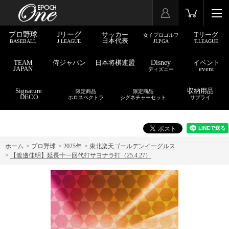
プロ野球
Jリーグ
サッカー
Tリーグ
女子プロゴルフ
日本代表
BASEBALL
J.LEAGUE
JLPGA
T.LEAGUE
TEAM
侍ジャパン
日本将棋連盟
Disney
イベント
JAPAN
event
ディズニー
Signature
収納用品
限定商品
限定商品
DECO
ホロスペクトラ
シグネチャーセット
サプライ
ホーム
>
プロ野球
>
2025年
>
東北楽天ゴールデンイーグルス
>
【渡邊佳明】延長十一回代打サヨナラ打（25.4.27）