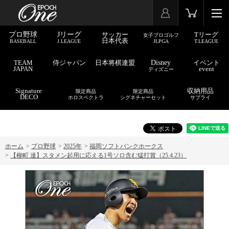
プロ野球
Jリーグ
サッカー
Tリーグ
女子プロゴルフ
日本代表
BASEBALL
J.LEAGUE
JLPGA
T.LEAGUE
TEAM
侍ジャパン
日本将棋連盟
Disney
イベント
JAPAN
event
ディズニー
Signature
収納用品
限定商品
限定商品
DECO
ホロスペクトラ
シグネチャーセット
サプライ
ホーム
>
プロ野球
>
2025年
>
福岡ソフトバンクホークス
>
【柳町 達】スタメン起用に応える1号ソロ含む猛打賞（25.4.23）