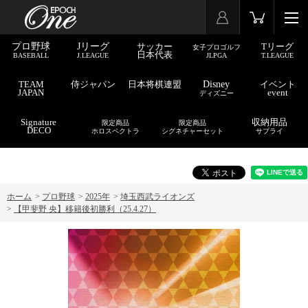
プロ野球
Jリーグ
サッカー
Tリーグ
女子プロゴルフ
日本代表
BASEBALL
J.LEAGUE
JLPGA
T.LEAGUE
TEAM
侍ジャパン
日本将棋連盟
Disney
イベント
JAPAN
event
ディズニー
Signature
収納用品
限定商品
限定商品
DECO
ホロスペクトラ
シグネチャーセット
サプライ
ホーム
>
プロ野球
>
2025年
>
埼玉西武ライオンズ
>
【甲斐野 央】移籍後初勝利（25.4.27）