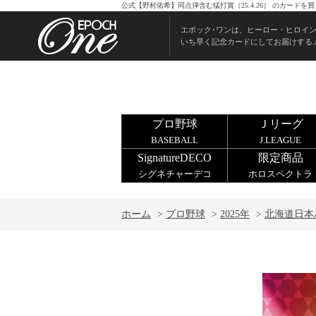
公式【野村佑希】同点弾含む猛打賞（25.4.26） のカード
エポック･ワンは、ヒーロー・ヒロイ
いち早く記念カードにしてお届けする
プロ野球
Ｊリーグ
BASEBALL
J.LEAGUE
SignatureDECO
限定商品
シグネチャーデコ
ホロスペクトラ
ホーム
>
プロ野球
>
2025年
>
北海道日本