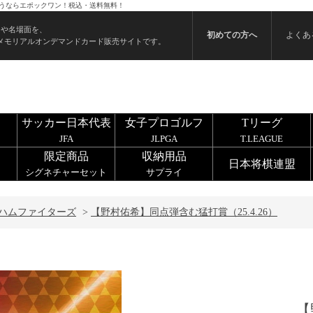
を買うならエポックワン！税込・送料無料！
ンや名場面を、
初めての方へ
よくあ
メモリアルオンデマンドカード販売サイトです。
サッカー日本代表
女子プロゴルフ
Tリーグ
JFA
JLPGA
T.LEAGUE
限定商品
収納用品
日本将棋連盟
シグネチャーセット
サプライ
ハムファイターズ
>
【野村佑希】同点弾含む猛打賞（25.4.26）
【