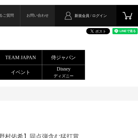
るご質問
お問い合わせ
新規会員 / ログイン
TEAM JAPAN
侍ジャパン
Disney
イベント
ディズニー
野村佑希】同点弾含む猛打賞