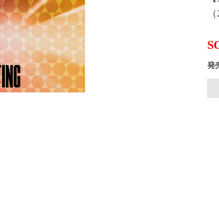
（2
S
発