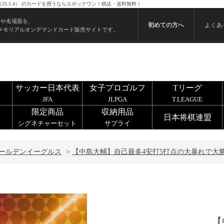
5.5.4） のカードを買うならエポックワン！税込・送料無料！
ンや名場面を、
初めての方へ
よくあ
メモリアルオンデマンドカード販売サイトです。
サッカー日本代表
女子プロゴルフ
Tリーグ
JFA
JLPGA
T.LEAGUE
限定商品
収納用品
日本将棋連盟
シグネチャーセット
サプライ
ールデンイーグルス
>
【中島大輔】自己最多4安打5打点の大暴れで大勝に
【