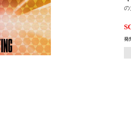
の
S
発