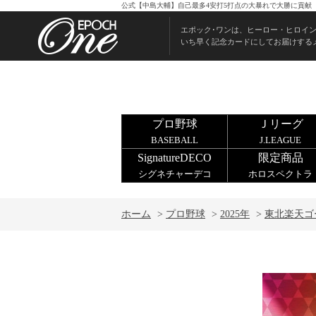
公式【中島大輔】自己最多4安打5打点の大暴れで大勝に貢献（2
エポック･ワンは、ヒーロー・ヒロイ
いち早く記念カードにしてお届けする
プロ野球
Ｊリーグ
BASEBALL
J.LEAGUE
SignatureDECO
限定商品
シグネチャーデコ
ホロスペクトラ
ホーム
>
プロ野球
>
2025年
>
東北楽天ゴ