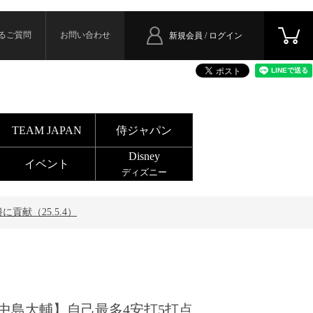
るご質問
お問い合わせ
新規会員 / ログイン
TEAM JAPAN
侍ジャパン
Disney
イベント
ディズニー
貢献（25.5.4）
中島大輔】自己最多4安打5打点