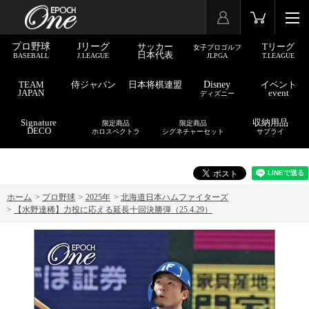
プロ野球
Jリーグ
サッカー
Tリーグ
女子プロゴルフ
日本代表
BASEBALL
J.LEAGUE
JLPGA
T.LEAGUE
TEAM
侍ジャパン
日本将棋連盟
Disney
イベント
JAPAN
event
ディズニー
Signature
収納用品
限定商品
限定商品
DECO
ホロスペクトラ
シグネチャーセット
サプライ
ホーム
>
プロ野球
>
2025年
>
北海道日本ハムファイターズ
>
【水野達稀】力投に応える延長十回決勝弾（25.4.29）