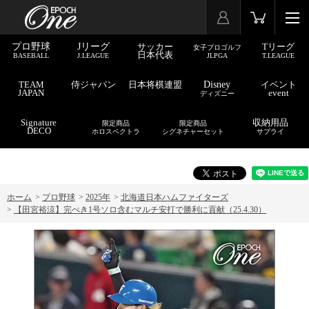
プロ野球
Jリーグ
サッカー
Tリーグ
女子プロゴルフ
日本代表
BASEBALL
J.LEAGUE
JLPGA
T.LEAGUE
TEAM
侍ジャパン
日本将棋連盟
Disney
イベント
JAPAN
event
ディズニー
Signature
収納用品
限定商品
限定商品
DECO
ホロスペクトラ
シグネチャーセット
サプライ
ホーム
>
プロ野球
>
2025年
>
北海道日本ハムファイターズ
>
【田宮裕涼】完ぺき1号ソロ含むマルチ安打で勝利に貢献（25.4.30）