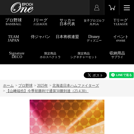
プロ野球
Jリーグ
サッカー
Tリーグ
女子プロゴルフ
日本代表
BASEBALL
J.LEAGUE
JLPGA
T.LEAGUE
TEAM
侍ジャパン
日本将棋連盟
Disney
イベント
JAPAN
event
ディズニー
Signature
収納用品
限定商品
限定商品
DECO
ホロスペクトラ
シグネチャーセット
サプライ
ホーム
>
プロ野球
>
2025年
>
北海道日本ハムファイターズ
>
【山﨑福也】今季初勝利で通算50勝到達（25.4.30）