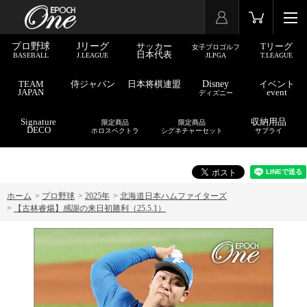
プロ野球
Jリーグ
サッカー
Tリーグ
女子プロゴルフ
日本代表
BASEBALL
J.LEAGUE
JLPGA
T.LEAGUE
TEAM
侍ジャパン
日本将棋連盟
Disney
イベント
JAPAN
event
ディズニー
Signature
収納用品
限定商品
限定商品
DECO
ホロスペクトラ
シグネチャーセット
サプライ
ホーム
>
プロ野球
>
2025年
>
北海道日本ハムファイターズ
>
【古林睿煬】感謝の来日初勝利（25.5.1）