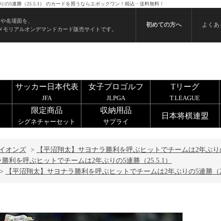
の5連勝（25.5.1） のカードを買うならエポックワン！税込・送料無料！
ンや名場面を、
初めての方へ
よくあ
メモリアルオンデマンドカード販売サイトです。
サッカー日本代表
女子プロゴルフ
Tリーグ
JFA
JLPGA
T.LEAGUE
限定商品
収納用品
日本将棋連盟
シグネチャーセット
サプライ
イオンズ
>
【平沼翔太】サヨナラ勝利を呼ぶヒットでチームは2年ぶりの5連
勝利を呼ぶヒットでチームは2年ぶりの5連勝（25.5.1）
>
【平沼翔太】サヨナラ勝利を呼ぶヒットでチームは2年ぶりの5連勝（25.