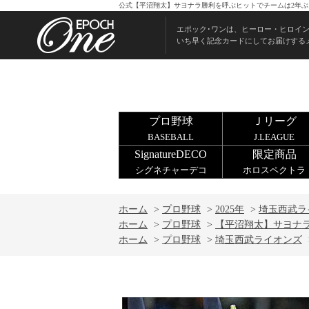
公式【平沼翔太】サヨナラ勝利を呼ぶヒットでチームは2年ぶり
エポック･ワンは、ヒーロー・ヒロイ
いち早く記念カードにしてお届けする
プロ野球
Ｊリーグ
BASEBALL
J.LEAGUE
SignatureDECO
限定商品
シグネチャーデコ
ホロスペクトラ
ホーム
>
プロ野球
>
2025年
>
埼玉西武ラ
ホーム
>
プロ野球
>
【平沼翔太】サヨナラ
ホーム
>
プロ野球
>
埼玉西武ライオンズ