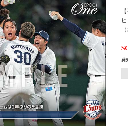
【
ヒ
（2
S
発