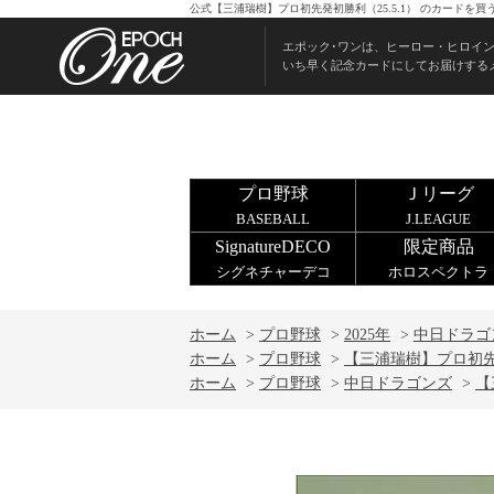
公式【三浦瑞樹】プロ初先発初勝利（25.5.1） のカードを
エポック･ワンは、ヒーロー・ヒロイ
いち早く記念カードにしてお届けする
プロ野球
Ｊリーグ
BASEBALL
J.LEAGUE
SignatureDECO
限定商品
シグネチャーデコ
ホロスペクトラ
ホーム
>
プロ野球
>
2025年
>
中日ドラゴ
ホーム
>
プロ野球
>
【三浦瑞樹】プロ初先発
ホーム
>
プロ野球
>
中日ドラゴンズ
>
【