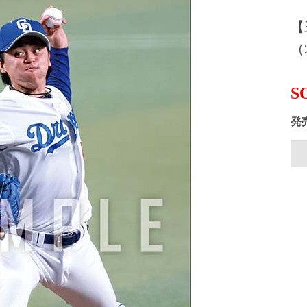
【
（2
S
発