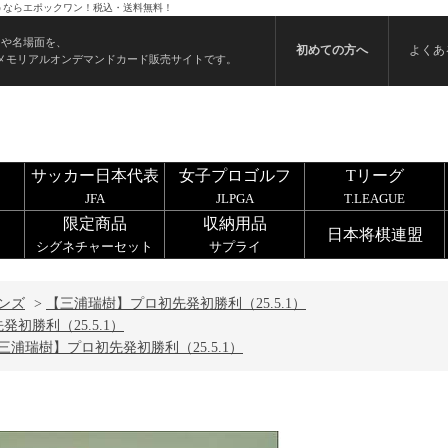
買うならエポックワン！税込・送料無料！
ンや名場面を、
初めての方へ
よくあ
メモリアルオンデマンドカード販売サイトです。
サッカー日本代表
女子プロゴルフ
Tリーグ
JFA
JLPGA
T.LEAGUE
限定商品
収納用品
日本将棋連盟
シグネチャーセット
サプライ
ンズ
>
【三浦瑞樹】プロ初先発初勝利（25.5.1）
初勝利（25.5.1）
三浦瑞樹】プロ初先発初勝利（25.5.1）